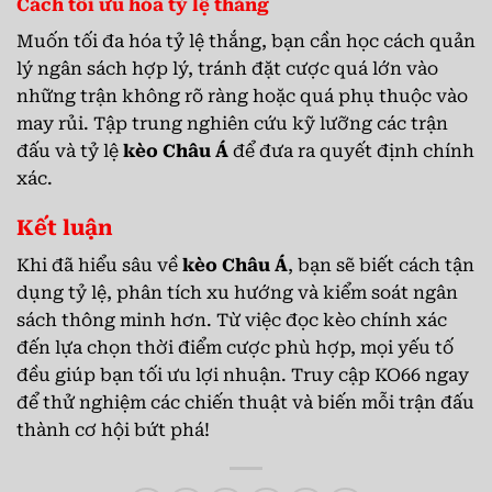
Cách tối ưu hóa tỷ lệ thắng
Muốn tối đa hóa tỷ lệ thắng, bạn cần học cách quản
lý ngân sách hợp lý, tránh đặt cược quá lớn vào
những trận không rõ ràng hoặc quá phụ thuộc vào
may rủi. Tập trung nghiên cứu kỹ lưỡng các trận
đấu và tỷ lệ
kèo Châu Á
để đưa ra quyết định chính
xác.
Kết luận
Khi đã hiểu sâu về
kèo Châu Á
, bạn sẽ biết cách tận
dụng tỷ lệ, phân tích xu hướng và kiểm soát ngân
sách thông minh hơn. Từ việc đọc kèo chính xác
đến lựa chọn thời điểm cược phù hợp, mọi yếu tố
đều giúp bạn tối ưu lợi nhuận. Truy cập KO66 ngay
để thử nghiệm các chiến thuật và biến mỗi trận đấu
thành cơ hội bứt phá!