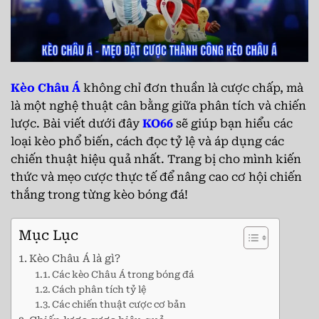
Kèo Châu Á
không chỉ đơn thuần là cược chấp, mà
là một nghệ thuật cân bằng giữa phân tích và chiến
lược. Bài viết dưới đây
KO66
sẽ giúp bạn hiểu các
loại kèo phổ biến, cách đọc tỷ lệ và áp dụng các
chiến thuật hiệu quả nhất. Trang bị cho mình kiến
thức và mẹo cược thực tế để nâng cao cơ hội chiến
thắng trong từng kèo bóng đá!
Mục Lục
Kèo Châu Á là gì?
Các kèo Châu Á trong bóng đá
Cách phân tích tỷ lệ
Các chiến thuật cược cơ bản