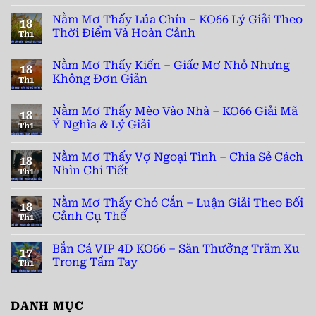
Nằm Mơ Thấy Lúa Chín – KO66 Lý Giải Theo
18
Thời Điểm Và Hoàn Cảnh
Th1
Nằm Mơ Thấy Kiến – Giấc Mơ Nhỏ Nhưng
18
Không Đơn Giản
Th1
Nằm Mơ Thấy Mèo Vào Nhà – KO66 Giải Mã
18
Ý Nghĩa & Lý Giải
Th1
Nằm Mơ Thấy Vợ Ngoại Tình – Chia Sẻ Cách
18
Nhìn Chi Tiết
Th1
Nằm Mơ Thấy Chó Cắn – Luận Giải Theo Bối
18
Cảnh Cụ Thể
Th1
Bắn Cá VIP 4D KO66 – Săn Thưởng Trăm Xu
17
Trong Tầm Tay
Th1
DANH MỤC