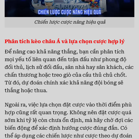
Chiến lược cược nâng hiệu quả
Phân tích kèo châu Á và lựa chọn cược hợp lý
Để nâng cao khả năng thắng, bạn cần phân tích
mọi yếu tố liên quan đến trận đấu như phong độ
đối thủ, lịch sử đối đầu, sân nhà hay sân khách, các
chấn thương hoặc treo giò của cầu thủ chủ chốt.
Từ đó, dự đoán chính xác khả năng đội bóng sẽ
thắng hoặc thua.
Ngoài ra, việc lựa chọn đặt cược vào thời điểm phù
hợp cũng rất quan trọng. Không nên đặt cược quá
sớm khi tỷ lệ còn chưa ổn định, mà hãy chờ đợi các
biến động để xác định hướng cược đúng đắn. Có
thể áp dụng các chiến lược như cược theo dự đoán