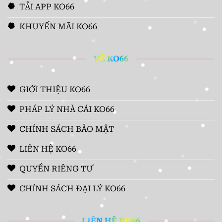
TẢI APP KO66
KHUYẾN MÃI KO66
VỀ KO66
GIỚI THIỆU KO66
PHÁP LÝ NHÀ CÁI KO66
CHÍNH SÁCH BẢO MẬT
LIÊN HỆ KO66
QUYỀN RIÊNG TƯ
CHÍNH SÁCH ĐẠI LÝ KO66
LIÊN HỆ KO66