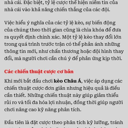
nhà cái. Đặc biệt, tỷ lệ cược thể hiện niềm tin của
nhà cái vào khả năng chiến thắng của các đội.
Việc hiểu ý nghĩa của các tỷ lệ kèo, sự biến động
của chúng theo thời gian cũng là chìa khóa để đưa
ra quyết định chính xác. Một tỷ lệ kèo thay đổi lớn
trong quá trình trước trận có thể phản ánh những
thông tin mới, như chấn thương hoặc đội hình thay
đổi, mà người chơi cần chú ý để phản ứng kịp thời.
Các chiến thuật cược cơ bản
Khi mới bắt đầu chơi
kèo Châu Á
, việc áp dụng các
chiến thuật cược đơn giản nhưng hiệu quả là điều
cần thiết. Những chiến thuật này giúp giảm thiểu
rủi ro và tối đa hóa lợi nhuận, đồng thời giúp người
chơi nâng cao kỹ năng phân tích.
Đầu tiên là đặt cược theo phân tích kỹ lưỡng, tránh