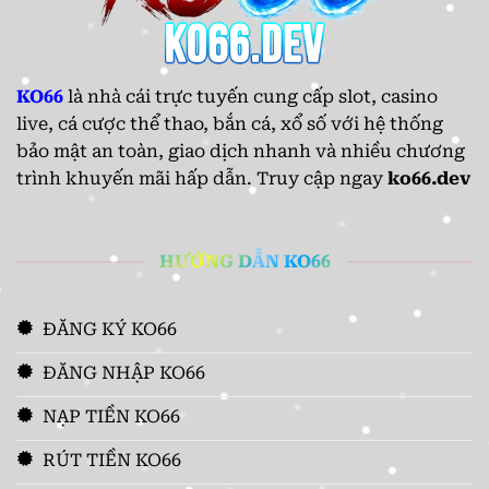
KO66
là nhà cái trực tuyến cung cấp slot, casino
live, cá cược thể thao, bắn cá, xổ số với hệ thống
bảo mật an toàn, giao dịch nhanh và nhiều chương
trình khuyến mãi hấp dẫn. Truy cập ngay
ko66.dev
HƯỚNG DẪN KO66
ĐĂNG KÝ KO66
ĐĂNG NHẬP KO66
NẠP TIỀN KO66
RÚT TIỀN KO66