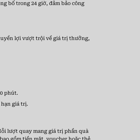
ông bố trong 24 giờ, đảm bảo công
yền lợi vượt trội về giá trị thưởng,
30 phút.
ạn giá trị.
ỗi lượt quay mang giá trị phần quà
 bao gồm tiền mặt, voucher hoặc thẻ