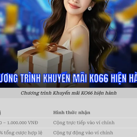
Chương trình Khuyến mãi KO66 hiện hành
ị
Hình thức nhận
0 – 1.000.000 VNĐ
Cộng trực tiếp vào ví chính
5% tổng cược hợp lệ
Cộng tự động vào ví chính