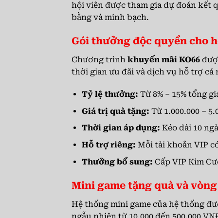
hội viên được tham gia dự đoán kết q
bằng và minh bạch.
Gói thưởng độc quyền cho h
Chương trình
khuyến mãi KO66
được
thời gian ưu đãi và dịch vụ hỗ trợ cá
Tỷ lệ thưởng:
Từ 8% – 15% tổng giá
Giá trị quà tặng:
Từ 1.000.000 – 5
Thời gian áp dụng:
Kéo dài 10 ngà
Hỗ trợ riêng:
Mỗi tài khoản VIP có
Thưởng bổ sung:
Cấp VIP Kim Cươ
Mini game tặng quà và vòn
Hệ thống mini game của hệ thống đượ
ngẫu nhiên từ 10.000 đến 500.000 VNĐ