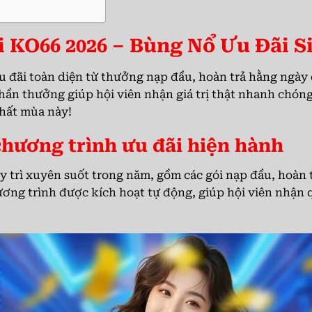
 KO66 2026 – Bùng Nổ Ưu Đãi S
 đãi toàn diện từ thưởng nạp đầu, hoàn trả hằng ngày đ
hần thưởng giúp hội viên nhận giá trị thật nhanh chón
nhất mùa này!
hương trình ưu đãi hiện hành
 trì xuyên suốt trong năm, gồm các gói nạp đầu, hoàn tr
ơng trình được kích hoạt tự động, giúp hội viên nhận 