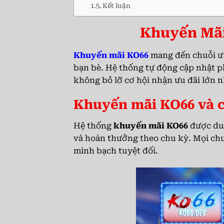
Kết luận
Khuyến Mãi
Khuyến mãi KO66
mang đến chuỗi ưu
bạn bè. Hệ thống tự động cập nhật p
không bỏ lỡ cơ hội nhận ưu đãi lớn 
Khuyến mãi KO66 và c
Hệ thống
khuyến mãi KO66
được duy
và hoàn thưởng theo chu kỳ. Mọi chư
minh bạch tuyệt đối.