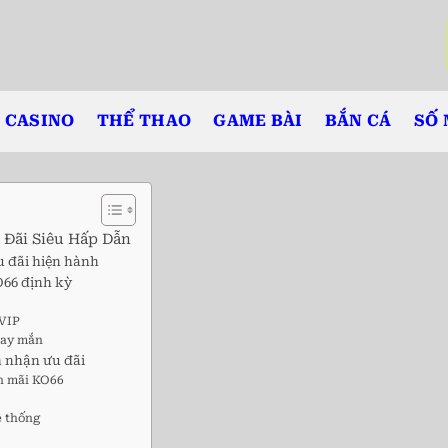
CASINO
THỂ THAO
GAME BÀI
BẮN CÁ
SỐ
 Đãi Siêu Hấp Dẫn
 đãi hiện hành
O66 định kỳ
 VIP
may mắn
n nhận ưu đãi
n mãi KO66
ệ thống