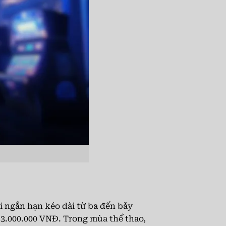
i ngắn hạn kéo dài từ ba đến bảy
n 3.000.000 VNĐ. Trong mùa thể thao,