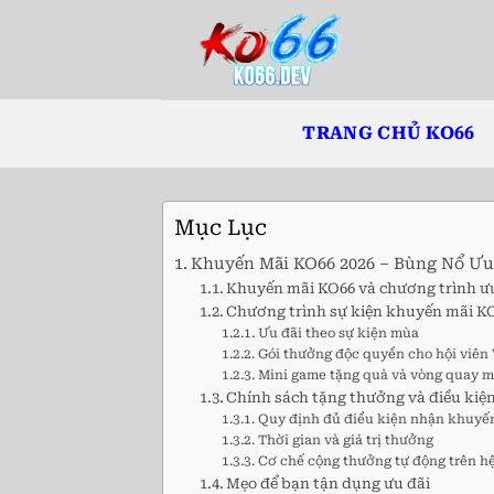
Bỏ
qua
nội
dung
TRANG CHỦ KO66
Mục Lục
Khuyến Mãi KO66 2026 – Bùng Nổ Ưu
Khuyến mãi KO66 và chương trình ưu
Chương trình sự kiện khuyến mãi K
Ưu đãi theo sự kiện mùa
Gói thưởng độc quyền cho hội viên
Mini game tặng quà và vòng quay 
Chính sách tặng thưởng và điều kiệ
Quy định đủ điều kiện nhận khuyế
Thời gian và giá trị thưởng
Cơ chế cộng thưởng tự động trên h
Mẹo để bạn tận dụng ưu đãi