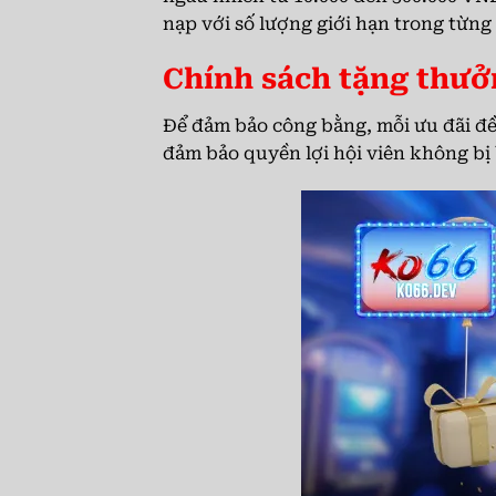
nạp với số lượng giới hạn trong từng
Chính sách tặng thưở
Để đảm bảo công bằng, mỗi ưu đãi đề
đảm bảo quyền lợi hội viên không bị 