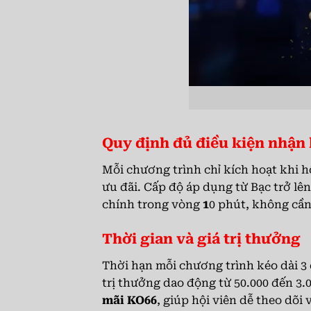
Quy định đủ điều kiện nhận
Mỗi chương trình chỉ kích hoạt khi hộ
ưu đãi. Cấp độ áp dụng từ Bạc trở lê
chính trong vòng
1
0 phút, không cần
Thời gian và giá trị thưởng
Thời hạn mỗi chương trình kéo dài 3 đ
trị thưởng dao động từ 50.000 đến 3.
mãi
KO66
, giúp hội viên dễ theo dõi