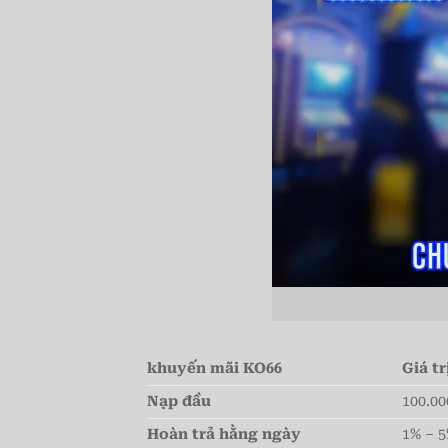
khuyến mãi KO66
Giá tr
Nạp đầu
100.00
Hoàn trả hằng ngày
1% – 