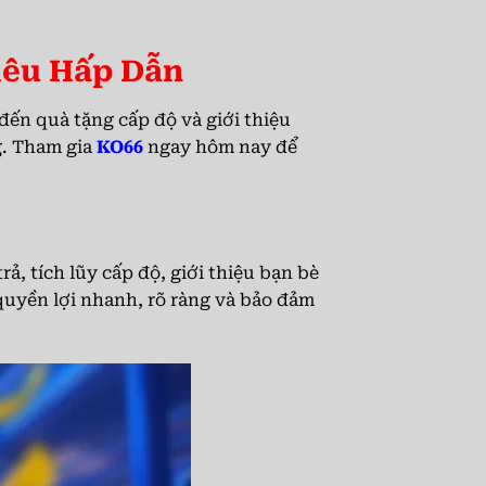
iêu Hấp Dẫn
ến quà tặng cấp độ và giới thiệu
g. Tham gia
KO66
ngay hôm nay để
ả, tích lũy cấp độ, giới thiệu bạn bè
quyền lợi nhanh, rõ ràng và bảo đảm