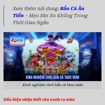
Xem thêm nội dung:
Bắn Cá Ăn
Tiền
– Mẹo Săn Xu Khủng Trong
Thời Gian Ngắn
Kinh nghiệm chơi bắn cá theo màn
Dấu hiệu nhận biết rùa xanh ra màn