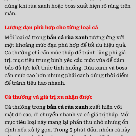
dùng khi rùa xanh hoặc boss xuất hiện rõ ràng trên
màn.
Lượng đạn phù hợp cho từng loại cá
Mỗi loại cá trong
bắn cá rùa xanh
tương ứng với
một khoảng mức đạn phù hợp để tối ưu hiệu quả.
Cá thường chỉ cần mức thấp để tránh lãng phí giá
trị. mục tiêu trung bình yêu cầu mức vừa để đảm
bảo đủ lực kết thúc tình huống. Rùa xanh và boss
cần mức cao hơn nhưng phải canh đúng thời điểm
để tránh tiêu hao nhanh.
Cá thường và giá trị xu nhận được
Cá thường trong
bắn cá rùa xanh
xuất hiện với
mật độ cao, di chuyển nhanh và có giá trị thấp. Mỗi
mục tiêu loại này mang lại phần thu nhỏ nhưng ổn
định nếu xử lý gọn. Trong 5 phút đầu, nhóm cá này