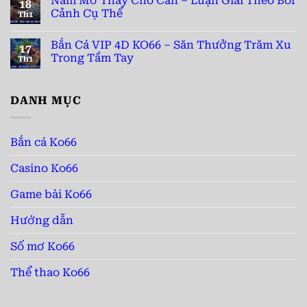
Nằm Mơ Thấy Chó Cắn – Luận Giải Theo Bối
18
Cảnh Cụ Thể
Th1
Bắn Cá VIP 4D KO66 – Săn Thưởng Trăm Xu
17
Trong Tầm Tay
Th1
DANH MỤC
Bắn cá Ko66
Casino Ko66
Game bài Ko66
Hướng dẫn
Số mơ Ko66
Thể thao Ko66