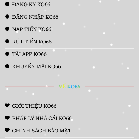
ĐĂNG KÝ KO66
ĐĂNG NHẬP KO66
NẠP TIỀN KO66
RÚT TIỀN KO66
TẢI APP KO66
KHUYẾN MÃI KO66
VỀ KO66
GIỚI THIỆU KO66
PHÁP LÝ NHÀ CÁI KO66
CHÍNH SÁCH BẢO MẬT