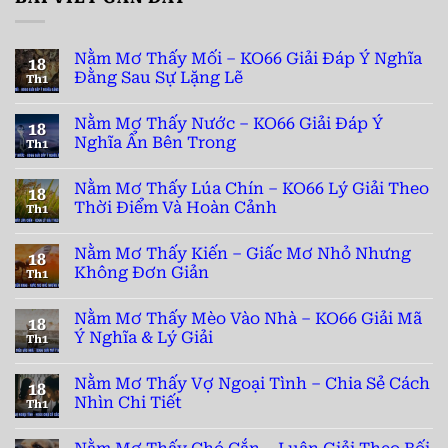
Nằm Mơ Thấy Mối – KO66 Giải Đáp Ý Nghĩa
18
Đằng Sau Sự Lặng Lẽ
Th1
Nằm Mơ Thấy Nước – KO66 Giải Đáp Ý
18
Nghĩa Ẩn Bên Trong
Th1
Nằm Mơ Thấy Lúa Chín – KO66 Lý Giải Theo
18
Thời Điểm Và Hoàn Cảnh
Th1
Nằm Mơ Thấy Kiến – Giấc Mơ Nhỏ Nhưng
18
Không Đơn Giản
Th1
Nằm Mơ Thấy Mèo Vào Nhà – KO66 Giải Mã
18
Ý Nghĩa & Lý Giải
Th1
Nằm Mơ Thấy Vợ Ngoại Tình – Chia Sẻ Cách
18
Nhìn Chi Tiết
Th1