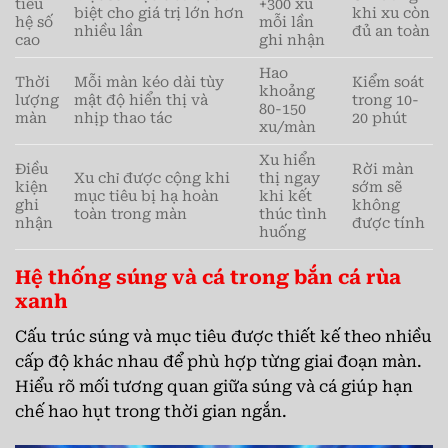
tiêu
+300 xu
biệt cho giá trị lớn hơn
khi xu còn
hệ số
mỗi lần
nhiều lần
đủ an toàn
cao
ghi nhận
Hao
Thời
Mỗi màn kéo dài tùy
Kiểm soát
khoảng
lượng
mật độ hiển thị và
trong 10-
80-150
màn
nhịp thao tác
20 phút
xu/màn
Xu hiển
Điều
Rời màn
Xu chỉ được cộng khi
thị ngay
kiện
sớm sẽ
mục tiêu bị hạ hoàn
khi kết
ghi
không
toàn trong màn
thúc tình
nhận
được tính
huống
Hệ thống súng và cá trong bắn cá rùa
xanh
Cấu trúc súng và mục tiêu được thiết kế theo nhiều
cấp độ khác nhau để phù hợp từng giai đoạn màn.
Hiểu rõ mối tương quan giữa súng và cá giúp hạn
chế hao hụt trong thời gian ngắn.