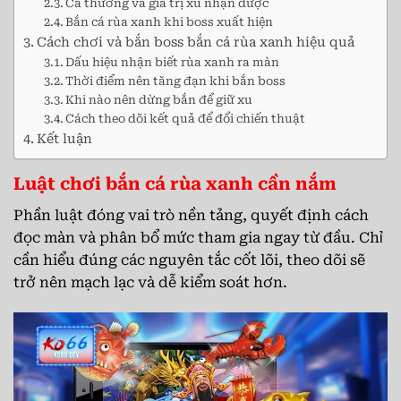
Cá thường và giá trị xu nhận được
Bắn cá rùa xanh khi boss xuất hiện
Cách chơi và bắn boss bắn cá rùa xanh hiệu quả
Dấu hiệu nhận biết rùa xanh ra màn
Thời điểm nên tăng đạn khi bắn boss
Khi nào nên dừng bắn để giữ xu
Cách theo dõi kết quả để đổi chiến thuật
Kết luận
Luật chơi bắn cá rùa xanh cần nắm
Phần luật đóng vai trò nền tảng, quyết định cách
đọc màn và phân bổ mức tham gia ngay từ đầu. Chỉ
cần hiểu đúng các nguyên tắc cốt lõi, theo dõi sẽ
trở nên mạch lạc và dễ kiểm soát hơn.